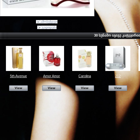
ამობეჭდეთ
გადიდება
30 ᲡᲣᲜᲐᲛᲝ ᲘᲒᲘᲕᲔ ᲙᲐᲢᲔᲒᲘᲠᲘ
5th Avenue
Amor Amor
Carolina
212
View
View
View
View