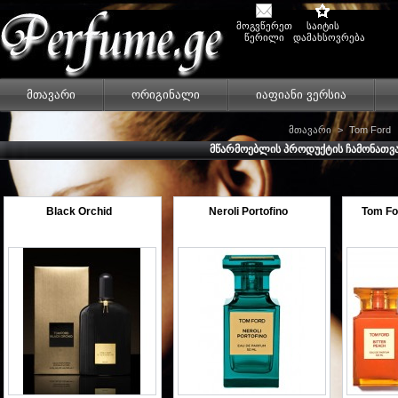
მოგვწერეთ
საიტის
წერილი
დამახსოვრება
მთავარი
ორიგინალი
იაფიანი ვერსია
მთავარი
>
Tom Ford
ᲛᲬᲐᲠᲛᲝᲔᲑᲚᲘᲡ ᲞᲠᲝᲓᲣᲥᲢᲘᲡ ᲩᲐᲛᲝᲜᲐᲗ
Black Orchid
Neroli Portofino
Tom Fo