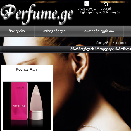
მოგვწერეთ
საიტის
წერილი
დამახსოვრება
მთავარი
ორიგინალი
იაფიანი ვერსია
მთავარი
>
Rochas
ᲛᲬᲐᲠᲛᲝᲔᲑᲚᲘᲡ ᲞᲠᲝᲓᲣᲥᲢᲘᲡ ᲩᲐᲛᲝᲜᲐ
Rochas Man