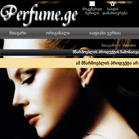
მოგვწერეთ
საიტის
წერილი
დამახსოვრება
მთავარი
ორიგინალი
იაფიანი ვერსია
მთავარი
>
Valentino
ᲛᲬᲐᲠᲛᲝᲔᲑᲚᲘᲡ ᲞᲠᲝᲓᲣᲥᲢᲘᲡ ᲩᲐᲛᲝᲜᲐᲗᲕ
ამ მწარმოებლის პროდუქტი არ