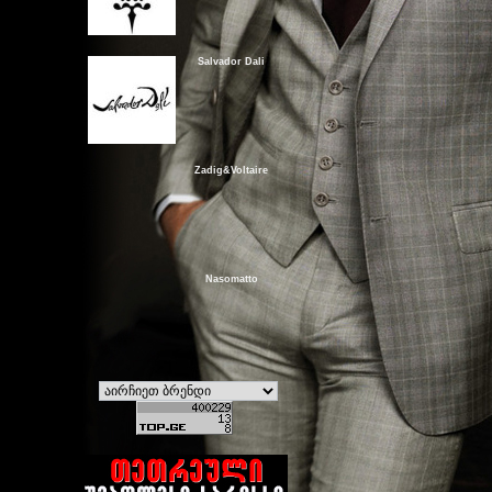
Salvador Dali
Zadig&Voltaire
Nasomatto
Kenzo
Hugo Boss