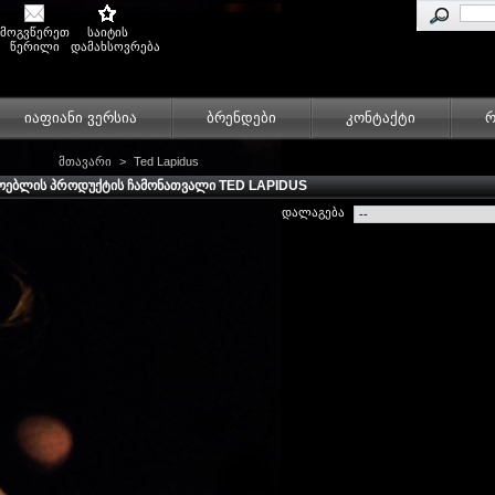
მოგვწერეთ
საიტის
წერილი
დამახსოვრება
იაფიანი ვერსია
ბრენდები
კონტაქტი
რ
მთავარი
>
Ted Lapidus
ᲝᲔᲑᲚᲘᲡ ᲞᲠᲝᲓᲣᲥᲢᲘᲡ ᲩᲐᲛᲝᲜᲐᲗᲕᲐᲚᲘ TED LAPIDUS
დალაგება