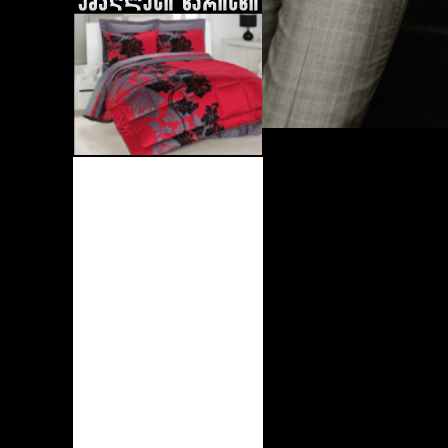
Shaik
Shakira
Victoria`s Secret
Maria Sharapova