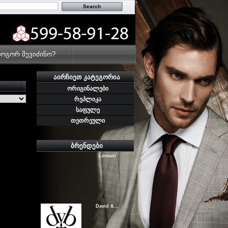
Guerlain
Franck Olivier
ოგორ შევიძინო?
ᲐᲘᲠᲩᲘᲔᲗ ᲙᲐᲢᲔᲒᲝᲠᲘᲐ
ორიგინალები
რეპლიკა
Nina Ricci
საფულე
თეთრეული
ᲑᲠᲔᲜᲓᲔᲑᲘ
Lomani
David &...