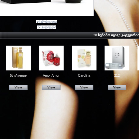
ამობეჭდეთ
გადიდება
30 ᲡᲣᲜᲐᲛᲝ ᲘᲒᲘᲕᲔ ᲙᲐᲢᲔᲒᲘᲠᲘ
5th Avenue
Amor Amor
Carolina
212
View
View
View
View