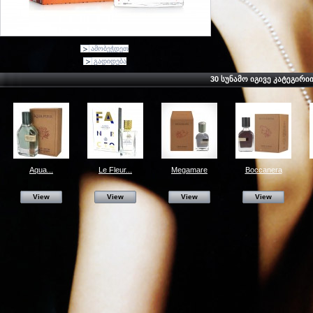
ამობეჭდეთ
გადიდება
30 ᲡᲣᲜᲐᲛᲝ ᲘᲒᲘᲕᲔ ᲙᲐᲢᲔᲒᲘᲠᲘ
Aqua...
Le Fleur...
Megamare
Boccanera
View
View
View
View