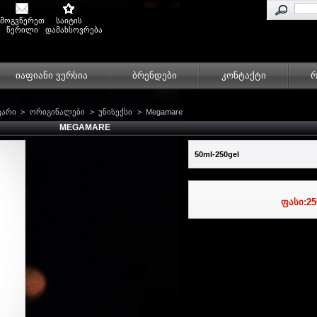
მოგვწერეთ
საიტის
წერილი
დამახსოვრება
იაფიანი ვერსია
ბრენდები
კონტაქტი
რ
ვარი
>
ორიგინალები
>
უნისექსი
>
Megamare
MEGAMARE
50ml-250gel
ფასი:
25