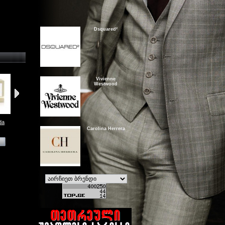
Dsquared²
Vivienne
Westwood
da
Santal 33
Another 13
Bergamote 22
Ganymede
Carolina Herrera
View
View
View
View
Sisley