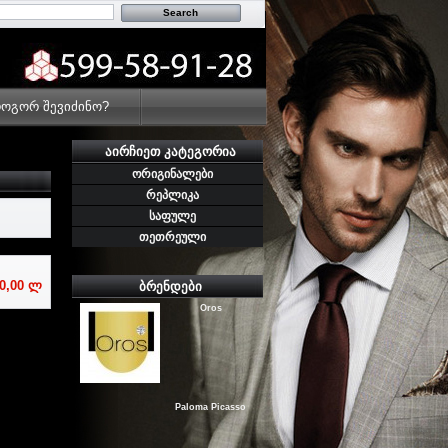
Van Cleef & Arpels
ოგორ შევიძინო?
Gianni Versace
ᲐᲘᲠᲩᲘᲔᲗ ᲙᲐᲢᲔᲒᲝᲠᲘᲐ
ორიგინალები
რეპლიკა
Amouage
საფულე
თეთრეული
ᲑᲠᲔᲜᲓᲔᲑᲘ
0,00 ლ
Oros
Paloma Picasso