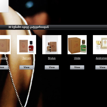
30 ᲡᲣᲜᲐᲛᲝ ᲘᲒᲘᲕᲔ ᲙᲐᲢᲔᲒᲘᲠᲘᲘᲓᲐᲜ
canera
Terroni
Brutus
Viride
Androme
iew
View
View
View
View