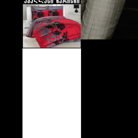
Gres
Escentric
Molecules
Tiziana Terenzi
Orto Parisi
Cacharel