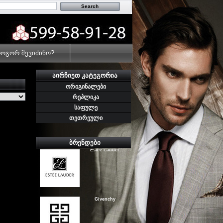
Byredo
ოგორ შევიძინო?
ᲐᲘᲠᲩᲘᲔᲗ ᲙᲐᲢᲔᲒᲝᲠᲘᲐ
ორიგინალები
Le Labo
რეპლიკა
საფულე
თეთრეული
Estee Lauder
ᲑᲠᲔᲜᲓᲔᲑᲘ
Givenchy