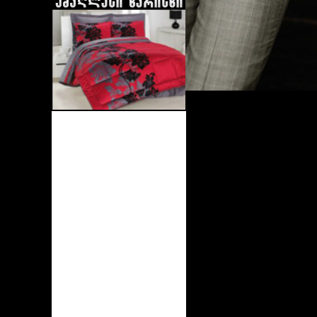
Maison Francis...
Marc Jacobs
Cacharel
Thierry Mugler