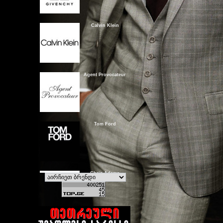
Calvin Klein
Agent Provocateur
Tom Ford
Chris Adams
Van Cleef