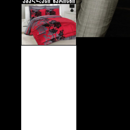
Chopard
Ferre
Estee Lauder
Marc Jacobs
Victoria`s Secret