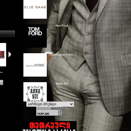
Tom Ford
Gianfranco Ferre
...
Uomo?
Legend
Rochas Man
Allure Homme
Anna Sui
View
View
View
View
Shaik