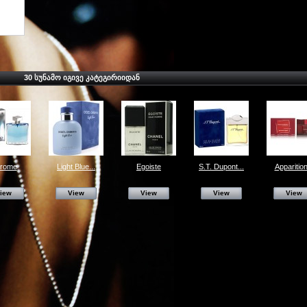
30 ᲡᲣᲜᲐᲛᲝ ᲘᲒᲘᲕᲔ ᲙᲐᲢᲔᲒᲘᲠᲘᲘᲓᲐᲜ
rome
Light Blue...
Egoiste
S.T. Dupont...
Apparition
iew
View
View
View
View