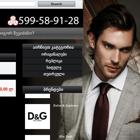
Rasasi
ოგორ შევიძინო?
Gloria Vanderbilt
ᲐᲘᲠᲩᲘᲔᲗ ᲙᲐᲢᲔᲒᲝᲠᲘᲐ
ორიგინალები
რეპლიკა
Kenzo
საფულე
თეთრეული
ᲑᲠᲔᲜᲓᲔᲑᲘ
0,00 ლ
Dolce & Gabbana
Elie Saab