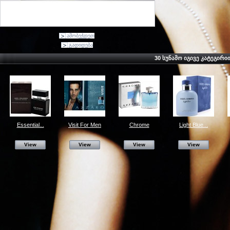
ამობეჭდეთ
გადიდება
30 ᲡᲣᲜᲐᲛᲝ ᲘᲒᲘᲕᲔ ᲙᲐᲢᲔᲒᲘᲠᲘ
Essential...
Visit For Men
Chrome
Light Blue...
View
View
View
View